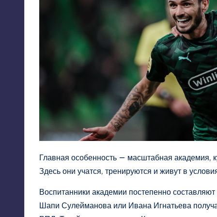
Главная особенность — масштабная академия, к
Здесь они учатся, тренируются и живут в услов
Воспитанники академии постепенно составляют 
Шапи Сулейманова или Ивана Игнатьева получал