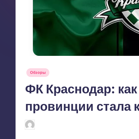
Опубликовано
Обзоры
в
ФК Краснодар: как
провинции стала
Dmitry
24.09.2025
Запись
от